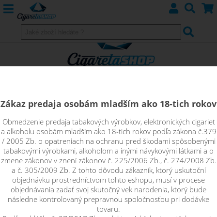
Zákaz predaja osobám mladším ako 18-tich rokov
Obmedzenie predaja tabakových výrobkov, elektronických cigariet
Clearomizéry KANGERTECH
a alkoholu osobám mladším ako 18-tich rokov podľa zákona č.379
/ 2005 Zb. o opatreniach na ochranu pred škodami spôsobenými
tabakovými výrobkami, alkoholom a inými návykovými látkami a o
zmene zákonov v znení zákonov č. 225/2006 Zb., č. 274/2008 Zb.
a č. 305/2009 Zb. Z tohto dôvodu zákazník, ktorý uskutoční
Pangu
objednávku prostredníctvom tohto eshopu, musí v procese
objednávania zadať svoj skutočný vek narodenia, ktorý bude
následne kontrolovaný prepravnou spoločnosťou pri dodávke
Toptank, Subtank
tovaru.