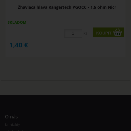
Žhaviaca hlava Kangertech PGOCC - 1,5 ohm Nicr
SKLADOM
ks
1,40
€
O nás
Kontakty