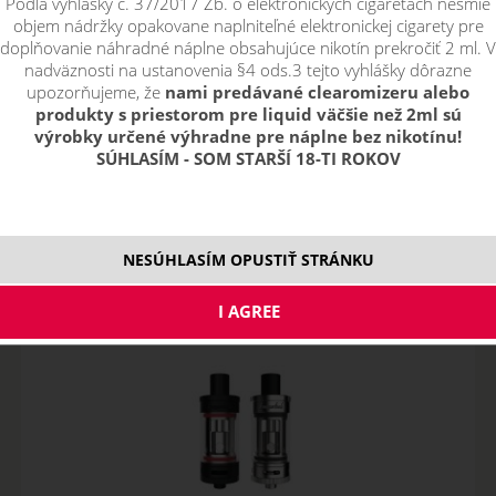
Podľa vyhlášky č. 37/2017 Zb. o elektronických cigaretách nesmie
náhradné hlavy
objem nádržky opakovane naplniteľné elektronickej cigarety pre
doplňovanie náhradné náplne obsahujúce nikotín prekročiť 2 ml. V
nadväznosti na ustanovenia §4 ods.3 tejto vyhlášky dôrazne
upozorňujeme, že
nami predávané clearomizeru alebo
Řadit podle:
produkty s priestorom pre liquid väčšie než 2ml sú
výrobky určené výhradne pre náplne bez nikotínu!
SÚHLASÍM - SOM STARŠÍ 18-TI ROKOV
pouze skladem
Filtr dostupnosti
nie je skladom
nie je skladom
Skladem
skladom
NESÚHLASÍM OPUSTIŤ STRÁNKU