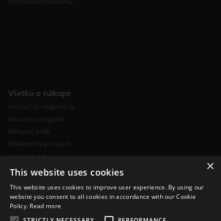
Obchodné podmienky
Všetko o nákupe
Prihlásiť sa / registrácia
Bonusový program
Nákupný košík
Reklamačný poriadok
Video návody
×
This website uses cookies
This website uses cookies to improve user experience. By using our
website you consent to all cookies in accordance with our Cookie
Policy.
Read more
Ďalšie informácie
STRICTLY NECESSARY
PERFORMANCE