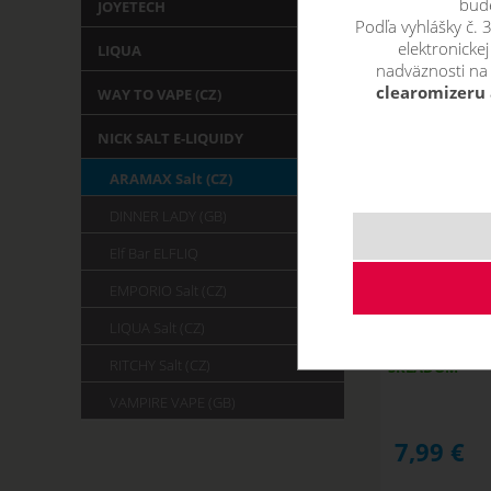
bude
JOYETECH
Podľa vyhlášky č.
elektronicke
LIQUA
nadväznosti na
clearomizeru 
WAY TO VAPE (CZ)
NICK SALT E-LIQUIDY
ARAMAX Salt (CZ)
DINNER LADY (GB)
Elf Bar ELFLIQ
EMPORIO Salt (CZ)
TROPICAL MIX
LIQUA Salt (CZ)
RITCHY Salt (CZ)
SKLADOM
VAMPIRE VAPE (GB)
7,99
€