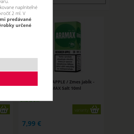
varu.
kovane naplniteľné
ročiť 2 ml. V
mi predávané
výrobky určené
nč -
REDGREEN APPLE / Zmes jabĺk -
ARAMAX Salt 10ml
SKLADOM
varianty
7,99
€