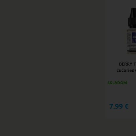
BERRY T
čučoried
SKLADOM
7,99
€