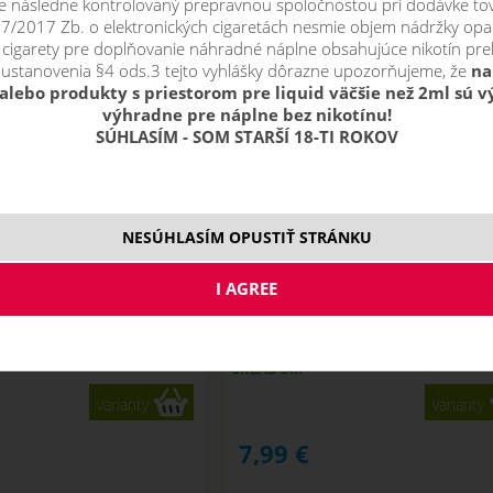
 následne kontrolovaný prepravnou spoločnosťou pri dodávke to
 37/2017 Zb. o elektronických cigaretách nesmie objem nádržky opa
j cigarety pre doplňovanie náhradné náplne obsahujúce nikotín prek
 ustanovenia §4 ods.3 tejto vyhlášky dôrazne upozorňujeme, že
na
alebo produkty s priestorom pre liquid väčšie než 2ml sú 
výhradne pre náplne bez nikotínu!
SÚHLASÍM - SOM STARŠÍ 18-TI ROKOV
NESÚHLASÍM OPUSTIŤ STRÁNKU
SWEET ORANGE / Sladký pomara
 - ARAMAX Salt 10ml
ARAMAX Salt 10ml
SKLADOM
varianty
varianty
7,99
€