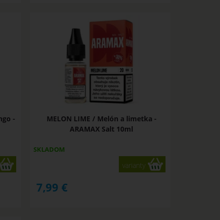
go -
MELON LIME / Melón a limetka -
ARAMAX Salt 10ml
SKLADOM
varianty
7,99
€