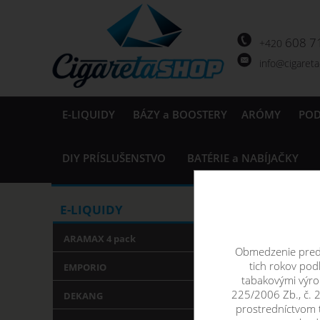
608 7
+420
info@cigaret
E-LIQUIDY
BÁZY a BOOSTERY
ARÓMY
PO
DIY PRÍSLUŠENSTVO
BATÉRIE a NABÍJAČKY
Nick Sa
E-LIQUIDY
ARAMAX 4 pack
Obmedzenie preda
tich rokov po
EMPORIO
tabakovými výro
225/2006 Zb., č. 
DEKANG
prostredníctvom 