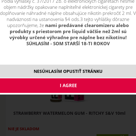
Podľa vyhlášky č. 37/2017 Zb. o elektronických cigaretách nesmie
pouze skladem
objem nádržky opakovane naplniteľné elektronickej cigarety pre
Filtr dostupnosti
doplňovanie náhradné náplne obsahujúce nikotín prekročiť 2 ml. V
nadväznosti na ustanovenia §4 ods.3 tejto vyhlášky dôrazne
nie je skladom
nie je skladom
Skladem
upozorňujeme, že
nami predávané clearomizeru alebo
skladom
produkty s priestorom pre liquid väčšie než 2ml sú
výrobky určené výhradne pre náplne bez nikotínu!
SÚHLASÍM - SOM STARŠÍ 18-TI ROKOV
NESÚHLASÍM OPUSTIŤ STRÁNKU
STRAWBERRY WATERMELON GUM - RITCHY S&V 10ml
NIE JE SKLADOM