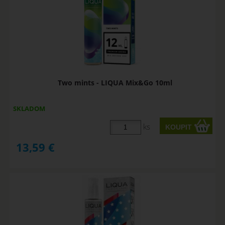
Two mints - LIQUA Mix&Go 10ml
SKLADOM
ks
13,59
€