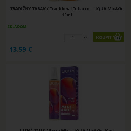
TRADIČNÝ TABAK / Traditional Tobacco - LIQUA Mix&Go
12ml
SKLADOM
ks
13,59
€
LESNÁ ZMES / Berry Mix - LIQUA Mix&Go 10ml