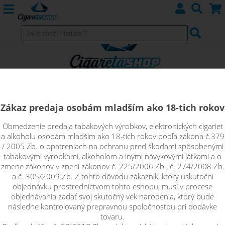
Zákaz predaja osobám mladším ako 18-tich rokov
Obmedzenie predaja tabakových výrobkov, elektronických cigariet
Shake&Vape LIQUA Mix&Go a
a alkoholu osobám mladším ako 18-tich rokov podľa zákona č.379
/ 2005 Zb. o opatreniach na ochranu pred škodami spôsobenými
RITCHY
tabakovými výrobkami, alkoholom a inými návykovými látkami a o
zmene zákonov v znení zákonov č. 225/2006 Zb., č. 274/2008 Zb.
a č. 305/2009 Zb. Z tohto dôvodu zákazník, ktorý uskutoční
objednávku prostredníctvom tohto eshopu, musí v procese
objednávania zadať svoj skutočný vek narodenia, ktorý bude
Řadit podle:
následne kontrolovaný prepravnou spoločnosťou pri dodávke
tovaru.