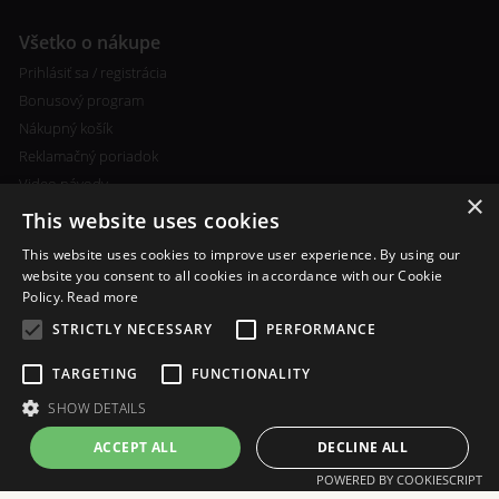
Všetko o nákupe
Prihlásiť sa / registrácia
Bonusový program
Nákupný košík
Reklamačný poriadok
Video návody
×
This website uses cookies
This website uses cookies to improve user experience. By using our
website you consent to all cookies in accordance with our Cookie
Policy.
Read more
Ďalšie informácie
STRICTLY NECESSARY
PERFORMANCE
Ceny poštovného a spôsobu
platby
TARGETING
FUNCTIONALITY
Vlastní míchání liquidu
SHOW DETAILS
ACCEPT ALL
DECLINE ALL
POWERED BY COOKIESCRIPT