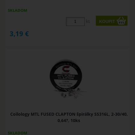
SKLADOM
ks
3,19
€
Coilology MTL FUSED CLAPTON špirálky SS316L, 2-30/40,
0,64?, 10ks
SKLADOM