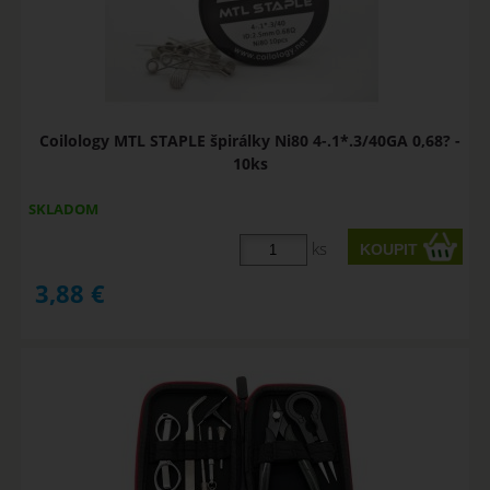
Coilology MTL STAPLE špirálky Ni80 4-.1*.3/40GA 0,68? -
10ks
SKLADOM
ks
3,88
€