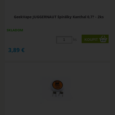
GeekVape JUGGERNAUT špirálky Kanthal 0,7? - 2ks
SKLADOM
ks
3,89
€