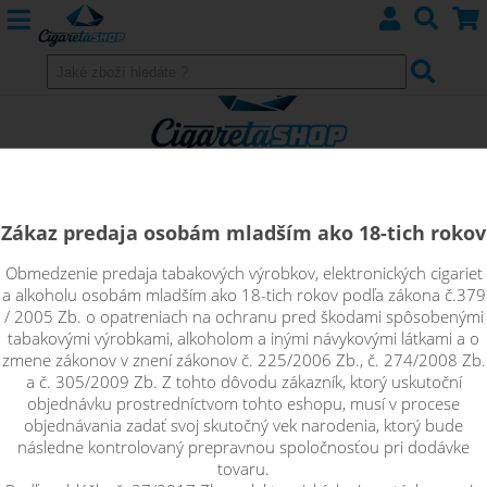
Zákaz predaja osobám mladším ako 18-tich rokov
Obmedzenie predaja tabakových výrobkov, elektronických cigariet
DIY příslušenstvo
a alkoholu osobám mladším ako 18-tich rokov podľa zákona č.379
/ 2005 Zb. o opatreniach na ochranu pred škodami spôsobenými
tabakovými výrobkami, alkoholom a inými návykovými látkami a o
zmene zákonov v znení zákonov č. 225/2006 Zb., č. 274/2008 Zb.
VATY
a č. 305/2009 Zb. Z tohto dôvodu zákazník, ktorý uskutoční
objednávku prostredníctvom tohto eshopu, musí v procese
DRÔTY
objednávania zadať svoj skutočný vek narodenia, ktorý bude
následne kontrolovaný prepravnou spoločnosťou pri dodávke
PREDMOTANÉ ŠPIRÁLKY
tovaru.