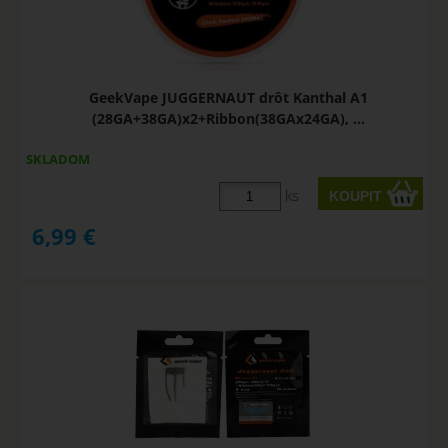
GeekVape JUGGERNAUT drôt Kanthal A1
(28GA+38GA)x2+Ribbon(38GAx24GA), ...
SKLADOM
ks
6,99
€