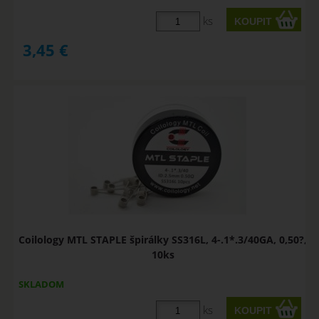
ks
3,45
€
Coilology MTL STAPLE špirálky SS316L, 4-.1*.3/40GA, 0,50?,
10ks
SKLADOM
ks