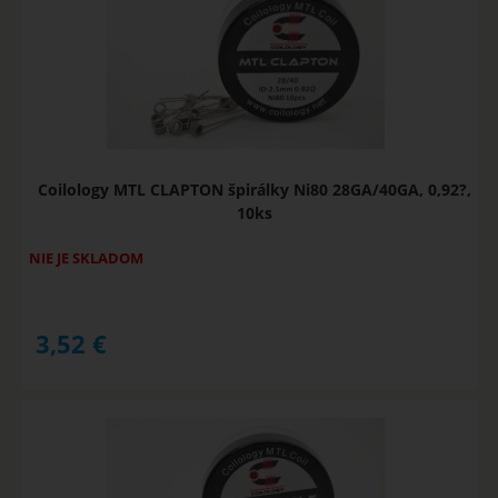
Coilology MTL CLAPTON špirálky Ni80 28GA/40GA, 0,92?,
10ks
NIE JE SKLADOM
3,52
€