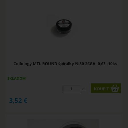
Coilology MTL ROUND špirálky Ni80 26GA, 0,6? -10ks
SKLADOM
ks
3,52
€