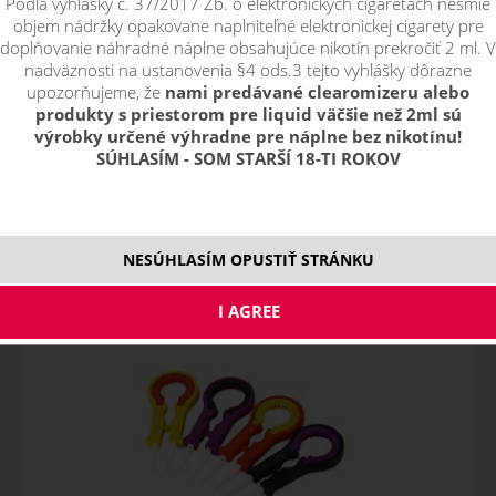
Podľa vyhlášky č. 37/2017 Zb. o elektronických cigaretách nesmie
objem nádržky opakovane naplniteľné elektronickej cigarety pre
DIY NÁRADIE
doplňovanie náhradné náplne obsahujúce nikotín prekročiť 2 ml. V
nadväznosti na ustanovenia §4 ods.3 tejto vyhlášky dôrazne
upozorňujeme, že
nami predávané clearomizeru alebo
Řadit podle:
produkty s priestorom pre liquid väčšie než 2ml sú
výrobky určené výhradne pre náplne bez nikotínu!
SÚHLASÍM - SOM STARŠÍ 18-TI ROKOV
pouze skladem
Filtr dostupnosti
nie je skladom
nie je skladom
Skladem
NESÚHLASÍM OPUSTIŤ STRÁNKU
skladom