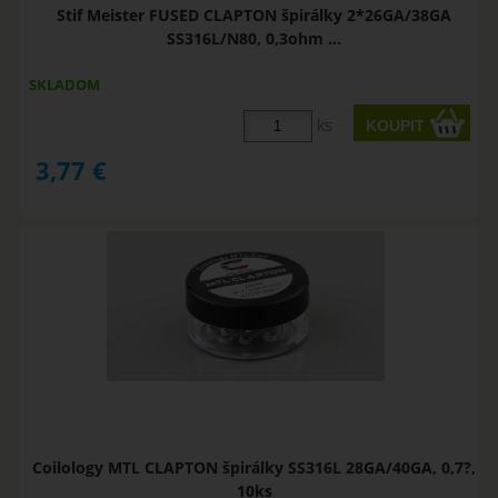
Stif Meister FUSED CLAPTON špirálky 2*26GA/38GA
SS316L/N80, 0,3ohm ...
SKLADOM
ks
3,77
€
Coilology MTL CLAPTON špirálky SS316L 28GA/40GA, 0,7?,
10ks