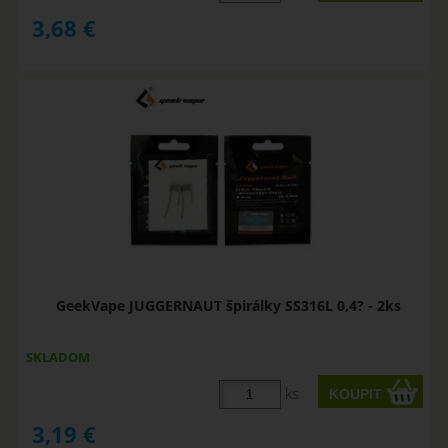
3,68
€
GeekVape JUGGERNAUT špirálky SS316L 0,4? - 2ks
SKLADOM
ks
3,19
€