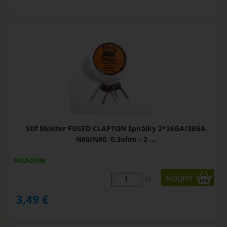
Stif Meister FUSED CLAPTON špirálky 2*26GA/38GA
N80/N80, 0,3ohm - 2 ...
SKLADOM
ks
3,49
€