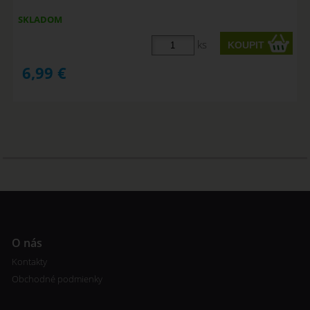
SKLADOM
ks
6,99
€
O nás
Kontakty
Obchodné podmienky