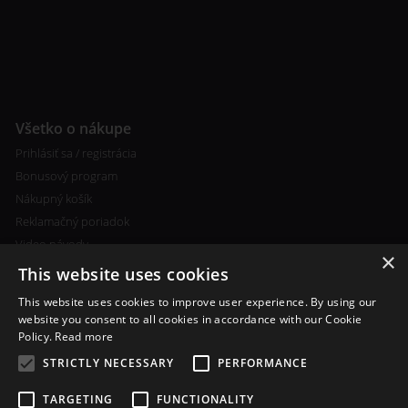
Všetko o nákupe
Prihlásiť sa / registrácia
Bonusový program
Nákupný košík
Reklamačný poriadok
Video návody
×
This website uses cookies
This website uses cookies to improve user experience. By using our
website you consent to all cookies in accordance with our Cookie
Policy.
Read more
Ďalšie informácie
STRICTLY NECESSARY
PERFORMANCE
Ceny poštovného a spôsobu
platby
TARGETING
FUNCTIONALITY