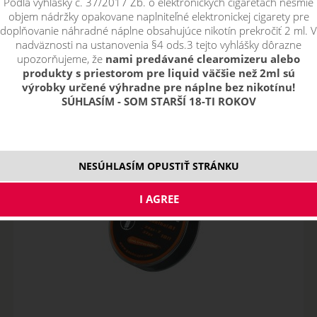
Podľa vyhlášky č. 37/2017 Zb. o elektronických cigaretách nesmie
objem nádržky opakovane naplniteľné elektronickej cigarety pre
Řadit podle:
doplňovanie náhradné náplne obsahujúce nikotín prekročiť 2 ml. V
nadväznosti na ustanovenia §4 ods.3 tejto vyhlášky dôrazne
upozorňujeme, že
nami predávané clearomizeru alebo
produkty s priestorom pre liquid väčšie než 2ml sú
pouze skladem
výrobky určené výhradne pre náplne bez nikotínu!
Filtr dostupnosti
SÚHLASÍM - SOM STARŠÍ 18-TI ROKOV
nie je skladom
nie je skladom
Skladem
skladom
NESÚHLASÍM OPUSTIŤ STRÁNKU