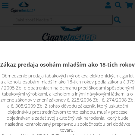
Zákaz predaja osobám mladším ako 18-tich rokov
Obmedzenie predaja tabakových výrobkov, elektronických cigariet
Drôty pre výrobu vlastných
a alkoholu osobám mladším ako 18-tich rokov podľa zákona č.379
/ 2005 Zb. o opatreniach na ochranu pred škodami spôsobenými
špiráliek
tabakovými výrobkami, alkoholom a inými návykovými látkami a o
zmene zákonov v znení zákonov č. 225/2006 Zb., č. 274/2008 Zb.
a č. 305/2009 Zb. Z tohto dôvodu zákazník, ktorý uskutoční
Kanthal
objednávku prostredníctvom tohto eshopu, musí v procese
objednávania zadať svoj skutočný vek narodenia, ktorý bude
následne kontrolovaný prepravnou spoločnosťou pri dodávke
Nichrome N80
tovaru.