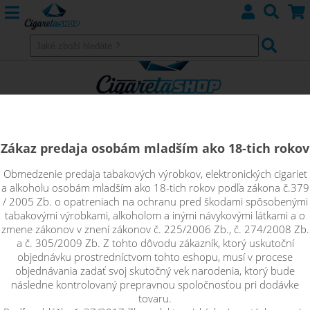
Zákaz predaja osobám mladším ako 18-tich rokov
Obmedzenie predaja tabakových výrobkov, elektronických cigariet
E-cigarety eGO AIO
a alkoholu osobám mladším ako 18-tich rokov podľa zákona č.379
/ 2005 Zb. o opatreniach na ochranu pred škodami spôsobenými
tabakovými výrobkami, alkoholom a inými návykovými látkami a o
elektronické cigarety eGo AIO
zmene zákonov v znení zákonov č. 225/2006 Zb., č. 274/2008 Zb.
a č. 305/2009 Zb. Z tohto dôvodu zákazník, ktorý uskutoční
objednávku prostredníctvom tohto eshopu, musí v procese
objednávania zadať svoj skutočný vek narodenia, ktorý bude
Řadit podle:
následne kontrolovaný prepravnou spoločnosťou pri dodávke
tovaru.