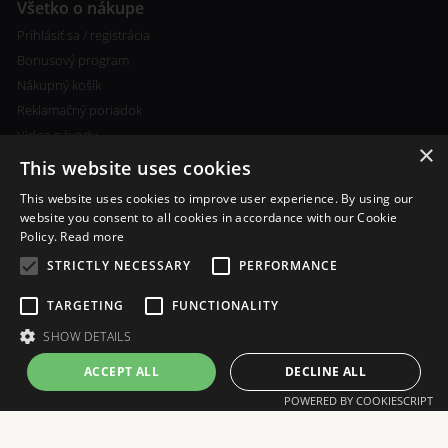
Všetko o nákupe
Prihlásiť sa / registrácia
Bonusový program
Nákupný košík
Reklamačný poriadok
Video návody
×
This website uses cookies
This website uses cookies to improve user experience. By using our
website you consent to all cookies in accordance with our Cookie
Policy.
Read more
Ďalšie informácie
STRICTLY NECESSARY
PERFORMANCE
Ceny poštovného a spôsobu
platby
TARGETING
FUNCTIONALITY
Vlastní míchání liquidu
SHOW DETAILS
ACCEPT ALL
DECLINE ALL
POWERED BY COOKIESCRIPT