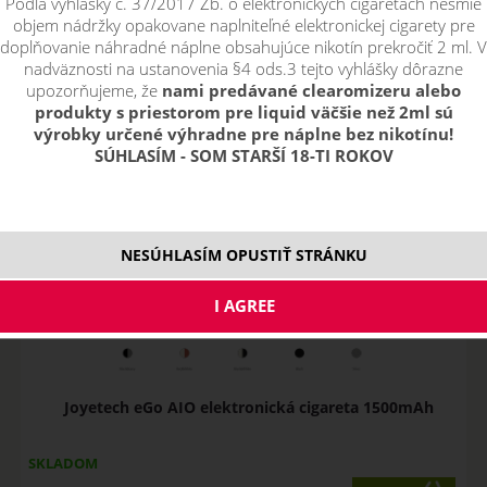
Podľa vyhlášky č. 37/2017 Zb. o elektronických cigaretách nesmie
pouze skladem
objem nádržky opakovane naplniteľné elektronickej cigarety pre
Filtr dostupnosti
doplňovanie náhradné náplne obsahujúce nikotín prekročiť 2 ml. V
nadväznosti na ustanovenia §4 ods.3 tejto vyhlášky dôrazne
nie je skladom
nie je skladom
Skladem
upozorňujeme, že
nami predávané clearomizeru alebo
skladom
produkty s priestorom pre liquid väčšie než 2ml sú
výrobky určené výhradne pre náplne bez nikotínu!
SÚHLASÍM - SOM STARŠÍ 18-TI ROKOV
NESÚHLASÍM OPUSTIŤ STRÁNKU
Joyetech eGo AIO elektronická cigareta 1500mAh
SKLADOM