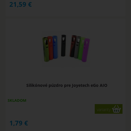
21,59
€
Silikónové púzdro pre Joyetech eGo AIO
SKLADOM
varianty
1,79
€