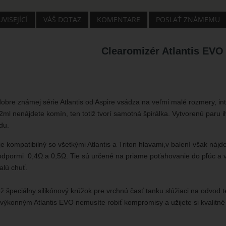
VISEJÍCÍ
VÁŠ DOTAZ
KOMENTARE
POSLAŤ ZNÁMEMU
Clearomizér Atlantis EVO 
obre známej série Atlantis od Aspire vsádza na veľmi malé rozmery, int
2ml nenájdete komín, ten totiž tvorí samotná špirálka. Vytvorenú paru 
du.
je kompatibilný so všetkými Atlantis a Triton hlavami,v balení však náj
odpormi 0,4Ω a 0,5Ω. Tie sú určené na priame poťahovanie do pľúc a v
alú chuť.
iež špeciálny silikónový krúžok pre vrchnú časť tanku slúžiaci na odvod
 S výkonným Atlantis EVO nemusíte robiť kompromisy a užijete si kvalitn