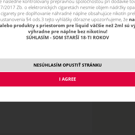
 následne kontrolovaný prepravnou spoločnosťou pri dodávke to
 37/2017 Zb. o elektronických cigaretách nesmie objem nádržky opa
j cigarety pre doplňovanie náhradné náplne obsahujúce nikotín prek
 ustanovenia §4 ods.3 tejto vyhlášky dôrazne upozorňujeme, že
na
0,4 ohm
2
0,5 ohm
alebo produkty s priestorom pre liquid väčšie než 2ml sú 
výhradne pre náplne bez nikotínu!
SÚHLASÍM - SOM STARŠÍ 18-TI ROKOV
NESÚHLASÍM OPUSTIŤ STRÁNKU