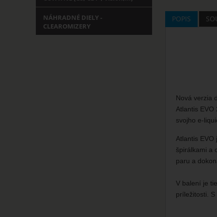
NÁHRADNÉ DIELY -
POPIS
SOU
CLEAROMIZERY
Nová verzia d
Atlantis EVO 
svojho e-liqui
Atlantis EVO 
špirálkami a 
paru a dokon
V balení je t
príležitosti.