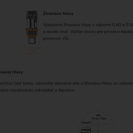
Žhaviace hlavy
Vylepšené žhaviace hlavy s odpormi 0,4Ω a 0,5
a skvelú chuť. Väčšie otvory pre prívod e-liq
pomerom VG.
iacej hlavy
vrchnú časť tanku, odstráňte sklenené telo a žhaviacu hlavu zo základn
hlave nezabudnite zakvapkať e-liquidom.