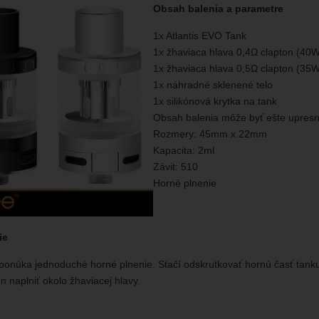
Obsah balenia a parametre
1x Atlantis EVO Tank
1x žhaviaca hlava 0,4Ω clapton (40
1x žhaviaca hlava 0,5Ω clapton (35
1x náhradné sklenené telo
1x silikónová krytka na tank
Obsah balenia môže byť ešte upres
Rozmery: 45mm x 22mm
Kapacita: 2ml
Závit: 510
Horné plnenie
ie
 ponúka jednoduché horné plnenie. Stačí odskrutkovať hornú časť tank
n naplniť okolo žhaviacej hlavy.