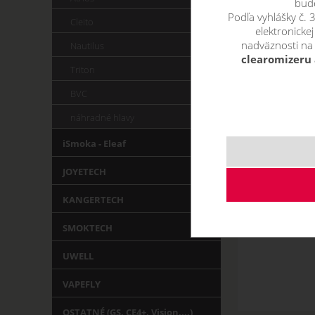
bude
Podľa vyhlášky č.
Cleito
elektronicke
nadväznosti na
Nautilus
clearomizeru 
Triton
BVC
náhradné hlavy
iSmoka - Eleaf
JOYETECH
KANGERTECH
SMOKTECH
UWELL
VAPEFLY
OSTATNÉ (GS, CE4+, Vision,...)