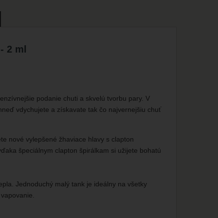
- 2 ml
enzívnejšie podanie chuti a skvelú tvorbu pary. V
ihneď vdychujete a získavate tak čo najvernejšiu chuť
dete nové vylepšené žhaviace hlavy s clapton
ďaka špeciálnym clapton špirálkam si užijete bohatú
 tepla. Jednoduchý malý tank je ideálny na všetky
é vapovanie.