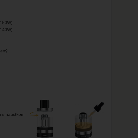
W-50W)
W-40W)
nený.
u s náustkom