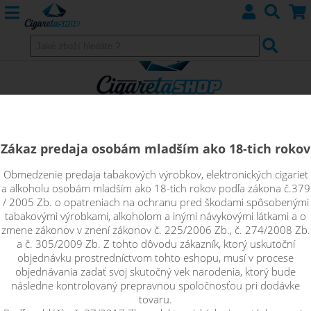
Zákaz predaja osobám mladším ako 18-tich rokov
Obmedzenie predaja tabakových výrobkov, elektronických cigariet
Injekčná striekačka piestová 2ml
a alkoholu osobám mladším ako 18-tich rokov podľa zákona č.379
/ 2005 Zb. o opatreniach na ochranu pred škodami spôsobenými
1ks
tabakovými výrobkami, alkoholom a inými návykovými látkami a o
zmene zákonov v znení zákonov č. 225/2006 Zb., č. 274/2008 Zb.
a č. 305/2009 Zb. Z tohto dôvodu zákazník, ktorý uskutoční
Injekčná striekačka piestová 2ml
objednávku prostredníctvom tohto eshopu, musí v procese
objednávania zadať svoj skutočný vek narodenia, ktorý bude
následne kontrolovaný prepravnou spoločnosťou pri dodávke
tovaru.