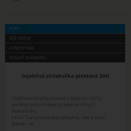
2 ml
POPIS
VÁŠ DOTAZ
KOMENTARE
POSLAŤ ZNÁMEMU
Injekčná
striekačka
piestová
2ml
Injekčná striekačka piestová
s
kapacitou
2
ml
je
vhodným
pomocníkom pri
plnenie
rôznych
clearomizéru.
Farba
:
Transparentná
(
priehľadná
), zelený stred
Balenie
:
1ks