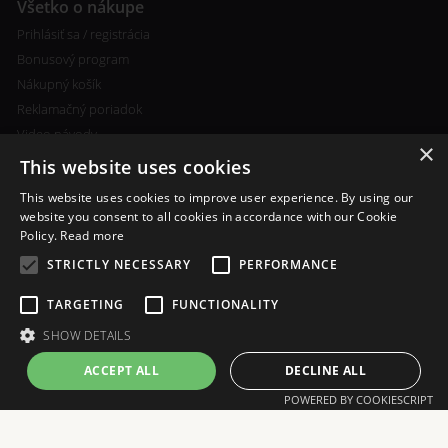
Všetko o nákupe
Prihlásiť sa / registrácia
Bonusový program
Nákupný košík
Reklamačný poriadok
Video návody
×
This website uses cookies
This website uses cookies to improve user experience. By using our
website you consent to all cookies in accordance with our Cookie
Policy.
Read more
Ďalšie informácie
STRICTLY NECESSARY
PERFORMANCE
Ceny poštovného a spôsobu
platby
TARGETING
FUNCTIONALITY
Vlastní míchání liquidu
SHOW DETAILS
ACCEPT ALL
DECLINE ALL
POWERED BY COOKIESCRIPT