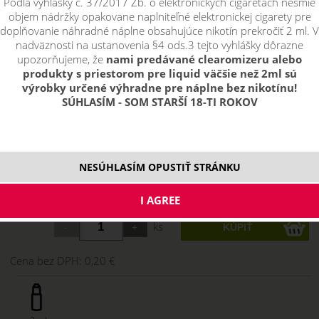
Podľa vyhlášky č. 37/2017 Zb. o elektronických cigaretách nesmie
objem nádržky opakovane naplniteľné elektronickej cigarety pre
doplňovanie náhradné náplne obsahujúce nikotín prekročiť 2 ml. V
nadväznosti na ustanovenia §4 ods.3 tejto vyhlášky dôrazne
upozorňujeme, že
nami predávané clearomizeru alebo
produkty s priestorom pre liquid väčšie než 2ml sú
výrobky určené výhradne pre náplne bez nikotínu!
SÚHLASÍM - SOM STARŠÍ 18-TI ROKOV
0,24 €
NESÚHLASÍM OPUSTIŤ STRÁNKU
skladom
ks
Cena bez DPH:
0,20 €