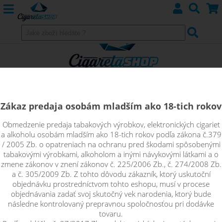
Zákaz predaja osobám mladším ako 18-tich rokov
Obmedzenie predaja tabakových výrobkov, elektronických cigariet
Malinový ARCTIC KISS / Malinová
a alkoholu osobám mladším ako 18-tich rokov podľa zákona č.379
/ 2005 Zb. o opatreniach na ochranu pred škodami spôsobenými
limonáda - shake&vape CoolniSE
tabakovými výrobkami, alkoholom a inými návykovými látkami a o
zmene zákonov v znení zákonov č. 225/2006 Zb., č. 274/2008 Zb.
a č. 305/2009 Zb. Z tohto dôvodu zákazník, ktorý uskutoční
Pripravte sa na arktický bozk od vychladenej malinovky. Táto
objednávku prostredníctvom tohto eshopu, musí v procese
tradičná limonáda s výrazne sladkými malinami a príjemne
objednávania zadať svoj skutočný vek narodenia, ktorý bude
chladivou stopou sa hravo stane vašou najobľúbenejšou
následne kontrolovaný prepravnou spoločnosťou pri dodávke
príchuťou nielen na leto.
tovaru.