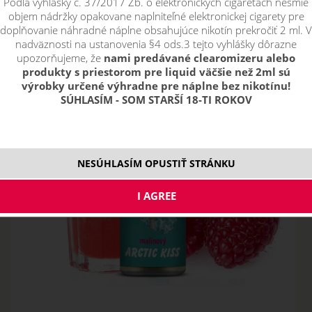
Podľa vyhlášky č. 37/2017 Zb. o elektronických cigaretách nesmie
objem nádržky opakovane naplniteľné elektronickej cigarety pre
doplňovanie náhradné náplne obsahujúce nikotín prekročiť 2 ml. V
nadväznosti na ustanovenia §4 ods.3 tejto vyhlášky dôrazne
upozorňujeme, že
nami predávané clearomizeru alebo
produkty s priestorom pre liquid väčšie než 2ml sú
výrobky určené výhradne pre náplne bez nikotínu!
SÚHLASÍM - SOM STARŠÍ 18-TI ROKOV
NESÚHLASÍM OPUSTIŤ STRÁNKU