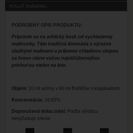
POSLAŤ ZNÁMEMU
PODROBNÝ OPIS PRODUKTU:
Pripravte sa na arktický bozk od vychladenej
malinovky. Táto tradičná limonáda s výrazne
sladkými malinami a príjemne chladivou stopou
sa hravo stane vašou najobľúbenejšou
príchuťou nielen na leto.
Objem
: 10 ml arómy v 60 ml fľaštičke s kvapkadlom
Koncentrácia:
16,83%
Doporučená doba zrání:
Podľa výrobcu
nevyžaduje zrenie