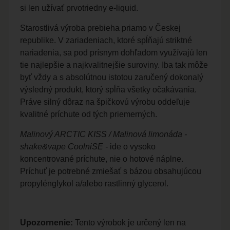
si len užívať prvotriedny e-liquid.
Starostlivá výroba prebieha priamo v Českej
republike. V zariadeniach, ktoré spĺňajú striktné
nariadenia, sa pod prísnym dohľadom využívajú len
tie najlepšie a najkvalitnejšie suroviny. Iba tak môže
byť vždy a s absolútnou istotou zaručený dokonalý
výsledný produkt, ktorý spĺňa všetky očakávania.
Práve silný dôraz na špičkovú výrobu oddeľuje
kvalitné príchute od tých priemerných.
Malinový ARCTIC KISS / Malinová limonáda -
shake&vape CoolniSE -
ide o vysoko
koncentrované príchute, nie o hotové náplne.
Príchuť je potrebné zmiešať s bázou obsahujúcou
propylénglykol a/alebo rastlinný glycerol.
Upozornenie:
Tento výrobok je určený len na