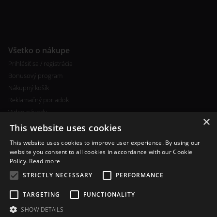
Všetko o nákupe
Prihlásiť sa / registrácia
Bonusový program
Nákupný košík
Reklamačný poriadok
Video návody
×
This website uses cookies
This website uses cookies to improve user experience. By using our
website you consent to all cookies in accordance with our Cookie
Policy.
Read more
Ďalšie informácie
STRICTLY NECESSARY
PERFORMANCE
Ceny poštovného a spôsobu
platby
TARGETING
FUNCTIONALITY
Vlastní míchání liquidu
SHOW DETAILS