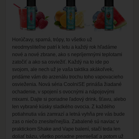
Horúčavy, sparná, trópy, to všetko už
neodmysliteľne patrí k letu a každý rok hľadáme
nové a nové zbrane, ako s nepríjemnými teplotami
zatočiť a ako sa osviežiť. Každý na to ide po
svojom, ale nech už je vaša taktika akákoľvek,
pridáme vám do arzenálu trochu toho vapovacieho
osvieženia. Nová séria CoolniSE prináša žiadané
ochadenie, v spojení s ovocnými a nápojovými
mixami. Dajte si poriadne ľadový drink, šťavu, alebo
len vybrané kúsky sladkého ovocia. Z každého
potiahnutia vás zamrazí a letná vyhňa pre vás bude
zas o niečo znesiteľnejšia. Zabalené sú naviac v
praktickom Shake and Vape balení, stačí teda len
doliať bázu, všetko poriadne premiešať a potom už