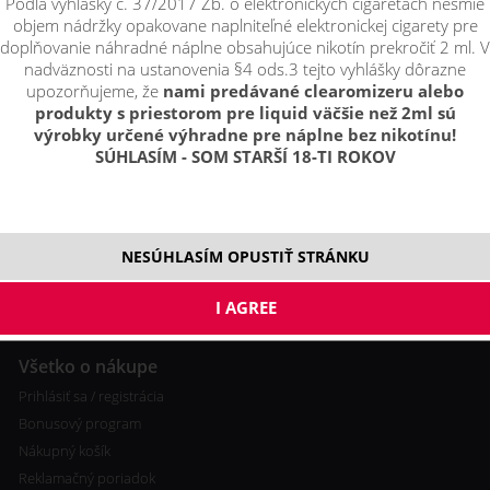
Podľa vyhlášky č. 37/2017 Zb. o elektronických cigaretách nesmie
objem nádržky opakovane naplniteľné elektronickej cigarety pre
doplňovanie náhradné náplne obsahujúce nikotín prekročiť 2 ml. V
nadväznosti na ustanovenia §4 ods.3 tejto vyhlášky dôrazne
upozorňujeme, že
nami predávané clearomizeru alebo
O nás
produkty s priestorom pre liquid väčšie než 2ml sú
výrobky určené výhradne pre náplne bez nikotínu!
Kontakty
SÚHLASÍM - SOM STARŠÍ 18-TI ROKOV
Obchodné podmienky
NESÚHLASÍM OPUSTIŤ STRÁNKU
Všetko o nákupe
Prihlásiť sa / registrácia
Bonusový program
Nákupný košík
Reklamačný poriadok