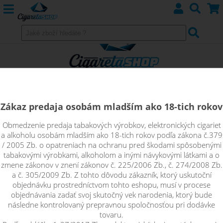
Zákaz predaja osobám mladším ako 18-tich rokov
Obmedzenie predaja tabakových výrobkov, elektronických cigariet
Video návody
a alkoholu osobám mladším ako 18-tich rokov podľa zákona č.379
/ 2005 Zb. o opatreniach na ochranu pred škodami spôsobenými
tabakovými výrobkami, alkoholom a inými návykovými látkami a o
Prostor pro
Video návody
zmene zákonov v znení zákonov č. 225/2006 Zb., č. 274/2008 Zb.
a č. 305/2009 Zb. Z tohto dôvodu zákazník, ktorý uskutoční
objednávku prostredníctvom tohto eshopu, musí v procese
objednávania zadať svoj skutočný vek narodenia, ktorý bude
následne kontrolovaný prepravnou spoločnosťou pri dodávke
tovaru.